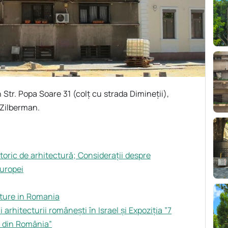
 Str. Popa Soare 31 (colț cu strada Dimineții),
 Zilberman.
toric de arhitectură; Considerații despre
Europei
cture in Romania
arhitecturii românești în Israel și Expoziția ”7
e din România”