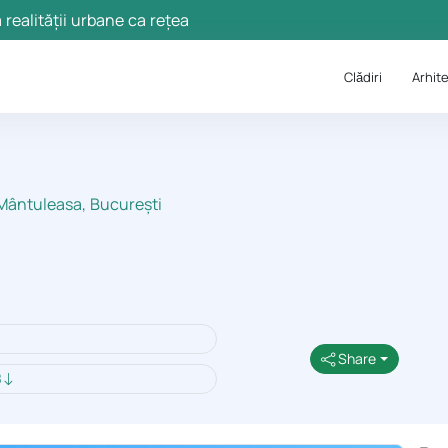
 realității urbane ca rețea
Clǎdiri
Arhite
 Mântuleasa, București
Share
8