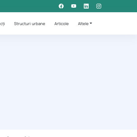
cți
Structuri urbane
Articole
Altele