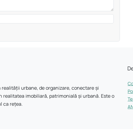
De
Co
 realității urbane, de organizare, conectare și
Po
 realitatea imobiliară, patrimonială și urbană. Este o
Te
l ca rețea.
A