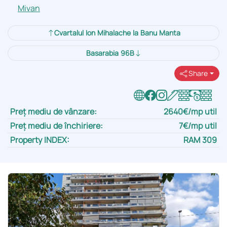
Mivan
Cvartalul Ion Mihalache la Banu Manta
Basarabia 96B
Share
Preț mediu de vânzare:
2640€/mp util
Preț mediu de închiriere:
7€/mp util
Property INDEX:
RAM 309