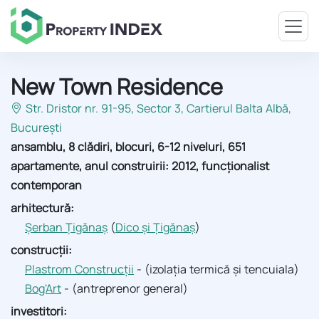
New Town Residence
Str. Dristor nr. 91-95, Sector 3
, Cartierul Balta Albă,
București
ansamblu, 8 clădiri, blocuri, 6-12 niveluri, 651
apartamente, anul construirii: 2012, funcționalist
contemporan
arhitectură:
Șerban Țigănaș
(
Dico și Țigănaș
)
construcții:
Plastrom Construcții
- (izolația termică și tencuiala)
Bog'Art
- (antreprenor general)
investitori: