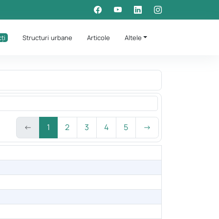
ți
Structuri urbane
Articole
Altele
←
1
2
3
4
5
→