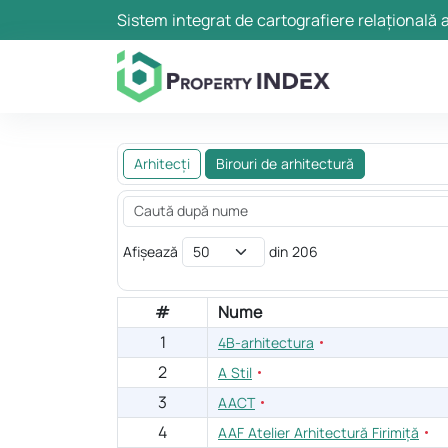
Sistem integrat de cartografiere relațională a
Arhitecți
Birouri de arhitectură
Afișează
din 206
#
Nume
1
4B-arhitectura
2
A Stil
3
AACT
4
AAF Atelier Arhitectură Firimiță