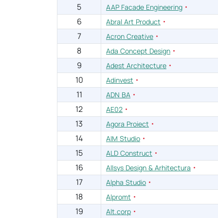
5
AAP Facade Engineering
6
Abral Art Product
7
Acron Creative
8
Ada Concept Design
9
Adest Architecture
10
Adinvest
11
ADN BA
12
AE02
13
Agora Proiect
14
AIM Studio
15
ALD Construct
16
Allsys Design & Arhitectura
17
Alpha Studio
18
Alpromt
19
Alt.corp