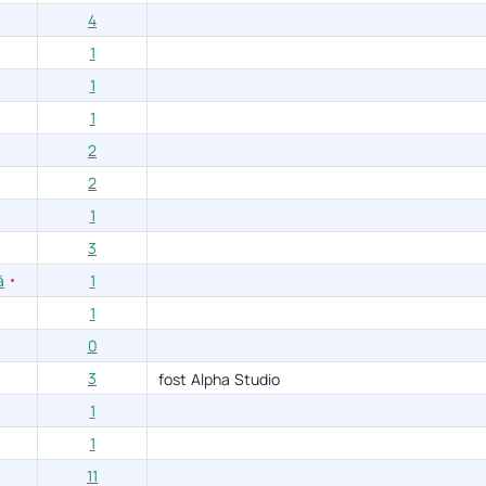
4
1
1
1
2
2
1
3
ă
1
1
0
3
fost Alpha Studio
1
1
11