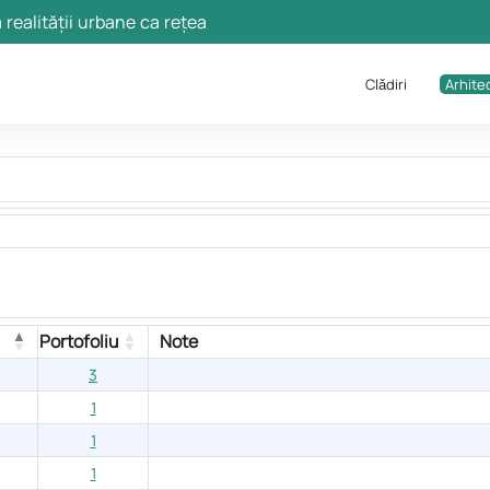
 realității urbane ca rețea
Clǎdiri
Arhitec
Portofoliu
Note
3
1
1
1