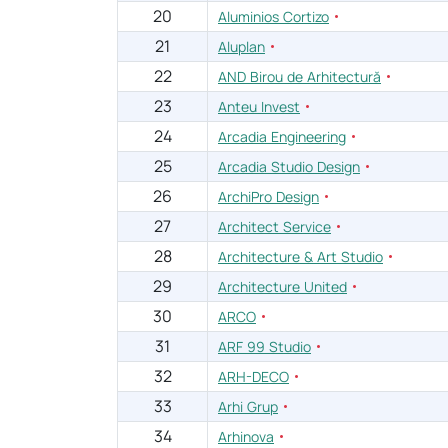
20
Aluminios Cortizo
21
Aluplan
22
AND Birou de Arhitectură
23
Anteu Invest
24
Arcadia Engineering
25
Arcadia Studio Design
26
ArchiPro Design
27
Architect Service
28
Architecture & Art Studio
29
Architecture United
30
ARCO
31
ARF 99 Studio
32
ARH-DECO
33
Arhi Grup
34
Arhinova