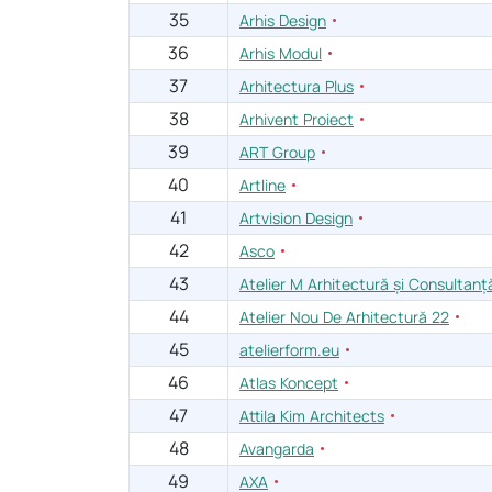
35
Arhis Design
36
Arhis Modul
37
Arhitectura Plus
38
Arhivent Proiect
39
ART Group
40
Artline
41
Artvision Design
42
Asco
43
Atelier M Arhitectură și Consultanț
44
Atelier Nou De Arhitectură 22
45
atelierform.eu
46
Atlas Koncept
47
Attila Kim Architects
48
Avangarda
49
AXA