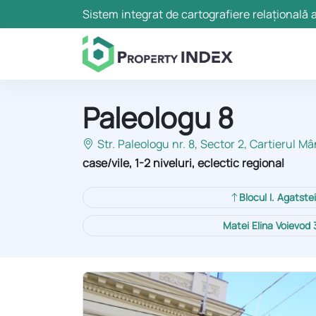
Sistem integrat de cartografiere relațională a
Paleologu 8
Str. Paleologu nr. 8, Sector 2
, Cartierul M
case/vile, 1-2 niveluri, eclectic regional
Blocul I. Agatste
Matei Elina Voievod 