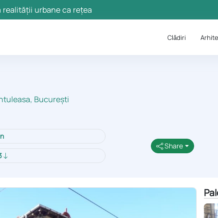
 realității urbane ca rețea
Clǎdiri
Arhite
ântuleasa, București
in
Share
3
Pal