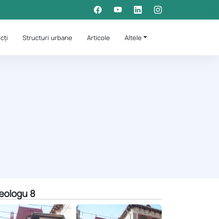
cți
Structuri urbane
Articole
Altele
eologu 8