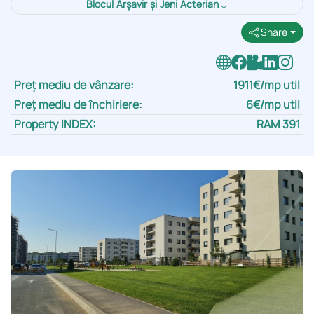
Blocul Arșavir și Jeni Acterian
Share
Preț mediu de vânzare:
1911€/mp util
Preț mediu de închiriere:
6€/mp util
Property INDEX:
RAM 391