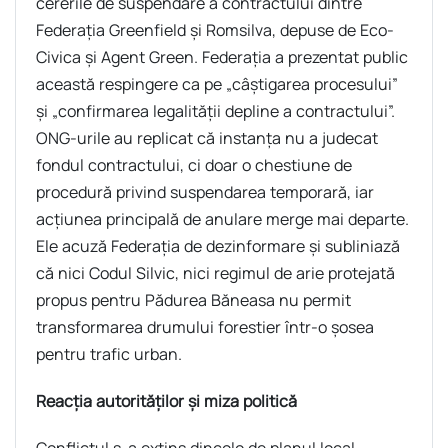
cererile de suspendare a contractului dintre
Federația Greenfield și Romsilva, depuse de Eco-
Civica și Agent Green. Federația a prezentat public
această respingere ca pe „câștigarea procesului”
și „confirmarea legalității depline a contractului”.
ONG-urile au replicat că instanța nu a judecat
fondul contractului, ci doar o chestiune de
procedură privind suspendarea temporară, iar
acțiunea principală de anulare merge mai departe.
Ele acuză Federația de dezinformare și subliniază
că nici Codul Silvic, nici regimul de arie protejată
propus pentru Pădurea Băneasa nu permit
transformarea drumului forestier într-o șosea
pentru trafic urban.
Reacția autorităților și miza politică
Conflictul s-a extins dincolo de planul local,