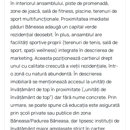
în interiorul ansamblului, piste de promenadă,
zone de joacă, sală de fitness, piscine, terenuri de
sport multifuncţionale. Proximitatea imediatei
păduri Băneasa adaugă un capital verde
rezidenţial deosebit. În plus, ansamblul are
facilităţi sportive proprii (terenuri de tenis, sală de
sport, spaţii wellness) integrate în descrierea de
marketing. Aceasta poziţionează cartierul drept
unul cu calitate crescută a vieţii rezidenţiale, într-
o zonă cu natură abundentă. În descrierea
imobiliară se menţionează accesul la unităţi de
învăţământ de top în proximitate („unităţi de
învăţământ de top”) dar fără nume concrete. Prin
urmare, se poate spune că educaţia este asigurată
prin şcoli private sau publice din zona
Băneasa/Padurea Băneasa, dar lipsesc instituţii de
învăţământ major amplasate strict în cartier.