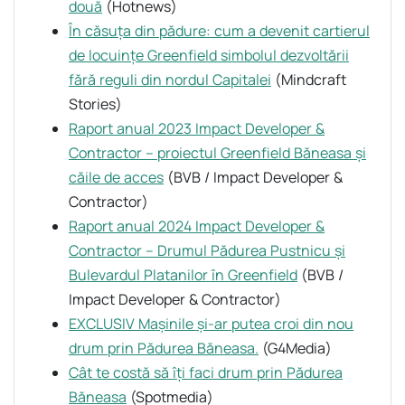
două
(Hotnews)
În căsuța din pădure: cum a devenit cartierul
de locuințe Greenfield simbolul dezvoltării
fără reguli din nordul Capitalei
(Mindcraft
Stories)
Raport anual 2023 Impact Developer &
Contractor – proiectul Greenfield Băneasa și
căile de acces
(BVB / Impact Developer &
Contractor)
Raport anual 2024 Impact Developer &
Contractor – Drumul Pădurea Pustnicu și
Bulevardul Platanilor în Greenfield
(BVB /
Impact Developer & Contractor)
EXCLUSIV Mașinile și-ar putea croi din nou
drum prin Pădurea Băneasa.
(G4Media)
Cât te costă să îți faci drum prin Pădurea
Băneasa
(Spotmedia)