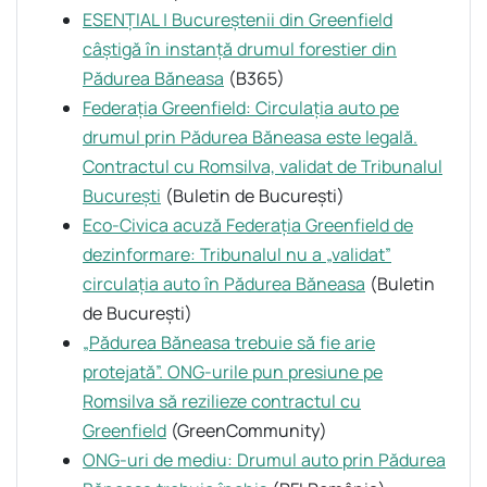
ESENȚIAL | Bucureștenii din Greenfield
câștigă în instanță drumul forestier din
Pădurea Băneasa
(B365)
Federația Greenfield: Circulația auto pe
drumul prin Pădurea Băneasa este legală.
Contractul cu Romsilva, validat de Tribunalul
București
(Buletin de București)
Eco-Civica acuză Federația Greenfield de
dezinformare: Tribunalul nu a „validat”
circulația auto în Pădurea Băneasa
(Buletin
de București)
„Pădurea Băneasa trebuie să fie arie
protejată”. ONG-urile pun presiune pe
Romsilva să rezilieze contractul cu
Greenfield
(GreenCommunity)
ONG-uri de mediu: Drumul auto prin Pădurea