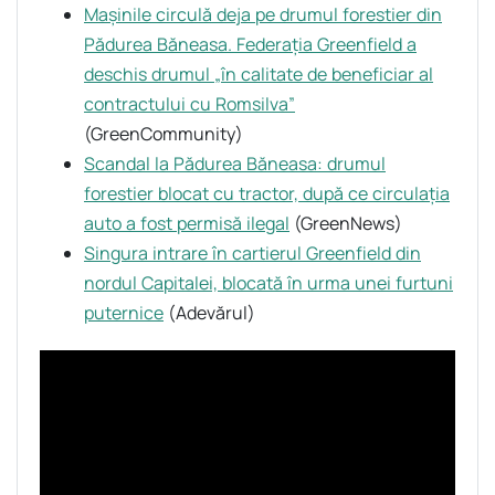
Mașinile circulă deja pe drumul forestier din
Pădurea Băneasa. Federația Greenfield a
deschis drumul „în calitate de beneficiar al
contractului cu Romsilva”
(GreenCommunity)
Scandal la Pădurea Băneasa: drumul
forestier blocat cu tractor, după ce circulația
auto a fost permisă ilegal
(GreenNews)
Singura intrare în cartierul Greenfield din
nordul Capitalei, blocată în urma unei furtuni
puternice
(Adevărul)