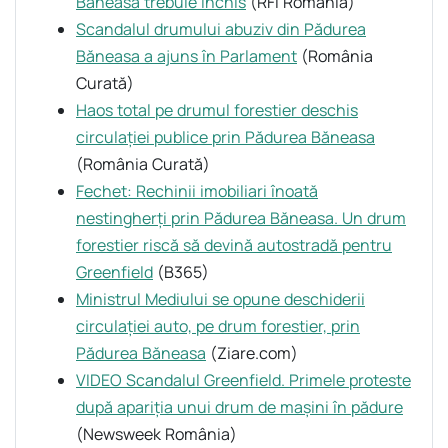
Băneasa trebuie închis
(RFI România)
Scandalul drumului abuziv din Pădurea
Băneasa a ajuns în Parlament
(România
Curată)
Haos total pe drumul forestier deschis
circulației publice prin Pădurea Băneasa
(România Curată)
Fechet: Rechinii imobiliari înoată
nestingherți prin Pădurea Băneasa. Un drum
forestier riscă să devină autostradă pentru
Greenfield
(B365)
Ministrul Mediului se opune deschiderii
circulației auto, pe drum forestier, prin
Pădurea Băneasa
(Ziare.com)
VIDEO Scandalul Greenfield. Primele proteste
după apariția unui drum de mașini în pădure
(Newsweek România)