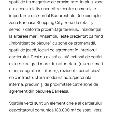
spaţii de tip magazine de proximitate. În plus, zona
are acces relativ uşor către centre comerciale
importante din nordul Bucureştiului (de exemplu
zona Băneasa Shopping City, zonă de retail şi
servicii) datorită proximităţii terenului rezidenţial
la arterele mari. Ansamblul este prezentat ca fiind
„îmbrăţişat de pădure”, cu zone de promenadă,
spaţii de joacă, locuri de agrement în interiorul
cartierului. Deşi nu există o listă extinsă de dotări
externe cu grad mare de notorietate (muzee, mari
cinematografe în interior), rezidenţii beneficiază
de o infrastructură modernă auto/pietonală
internă, precum şi de proximitate către zone de
agrement din pădurea Băneasa.
Spaţiile verzi sunt un element cheie al cartierului:
dezvoltatorul comunică 180.000 m² de spaţii verzi