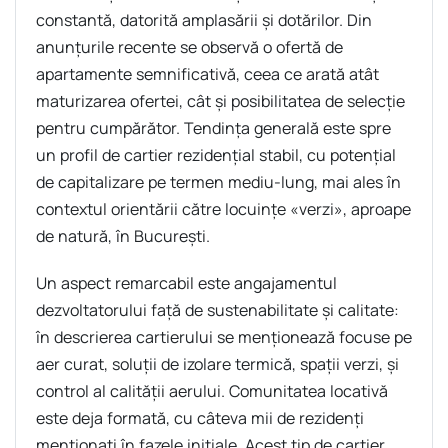
constantă, datorită amplasării şi dotărilor. Din
anunţurile recente se observă o ofertă de
apartamente semnificativă, ceea ce arată atât
maturizarea ofertei, cât şi posibilitatea de selecţie
pentru cumpărător. Tendinţa generală este spre
un profil de cartier rezidenţial stabil, cu potenţial
de capitalizare pe termen mediu-lung, mai ales în
contextul orientării către locuinţe «verzi», aproape
de natură, în Bucureşti.
Un aspect remarcabil este angajamentul
dezvoltatorului faţă de sustenabilitate şi calitate:
în descrierea cartierului se menţionează focuse pe
aer curat, soluţii de izolare termică, spaţii verzi, şi
control al calităţii aerului. Comunitatea locativă
este deja formată, cu câteva mii de rezidenţi
menţionaţi în fazele iniţiale. Acest tip de cartier