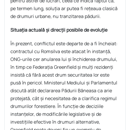
pentru astfel de lucrări, ceea ce indică faptul că,
pe termen lung, soluția ar putea fi rețeaua clasică
de drumuri urbane, nu tranzitarea pădurii.
Situația actuală și direcții posibile de evoluție
În prezent, conflictul este departe de a fi încheiat:
contractul cu Romsilva este atacat în instanță,
ONG-urile cer anularea lui și închiderea drumului,
în timp ce Federația Greenfield și mulți rezidenți
insistă că fără acest drum securitatea lor este
pusă în pericol. Ministerul Mediului și Parlamentul
discută atât declararea Pădurii Băneasa ca arie
protejată, cât și necesitatea de a clarifica regimul
drumurilor forestiere. În funcție de deciziile
instanțelor, de modificările legislative și de
investițiile efective în drumuri alternative,
Greenfield poate deveni fie un exemplu de