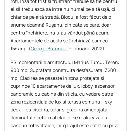
roți, însă tot trist și frustrant trebuie să fie pentru
ei să trebuiască să intre nu numai pe altă ușă, ci
chiar de pe altă stradă. Blocul a fost făcut de o
anume doamnă Rușanu, din câte se pare, doar
pentru închiriere, nu s-au vândut până acum.
Apartamentele de acolo se închiriază cam cu
15€/mp. (
George Butunoiu
– ianuarie 2022)
PS: comentariile arhitectului Marius Turcu: Teren:
900 mp; Suprafata construita desfasurata: 3200
mp: Cladirea se gaseste in zona protejata si
cuprinde 10 apartamente de lux, lobby, ascensor
panoramic cu cabina din sticla, cu vedere catre
zona rezidentiala de lux si terasa comuna – sky
deck – cu piscina, solar si gradina amenajata.
Iluminatul nocturn al cladirii se realizeaza cu
panouri fotovoltaice, iar garajul este dotat cu prize