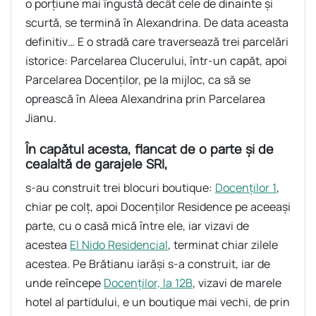
o porțiune mai îngustă decât cele de dinainte și
scurtă, se termină în Alexandrina. De data aceasta
definitiv… E o stradă care traversează trei parcelări
istorice: Parcelarea Clucerului, într-un capăt, apoi
Parcelarea Docenților, pe la mijloc, ca să se
oprească în Aleea Alexandrina prin Parcelarea
Jianu.
În capătul acesta, flancat de o parte și de
cealaltă de garajele SRI,
s-au construit trei blocuri boutique:
Docenților 1
,
chiar pe colț, apoi Docenților Residence pe aceeași
parte, cu o casă mică între ele, iar vizavi de
acestea
El Nido Residencial
, terminat chiar zilele
acestea. Pe Brătianu iarăși s-a construit, iar de
unde reîncepe
Docenților, la 12B
, vizavi de marele
hotel al partidului, e un boutique mai vechi, de prin