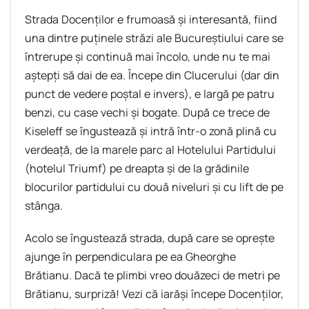
Strada Docenților e frumoasă și interesantă, fiind
una dintre puținele străzi ale Bucureștiului care se
întrerupe și continuă mai încolo, unde nu te mai
aștepți să dai de ea. Începe din Clucerului (dar din
punct de vedere poștal e invers), e largă pe patru
benzi, cu case vechi și bogate. După ce trece de
Kiseleff se îngustează și intră într-o zonă plină cu
verdeață, de la marele parc al Hotelului Partidului
(hotelul Triumf) pe dreapta și de la grădinile
blocurilor partidului cu două niveluri și cu lift de pe
stânga.
Acolo se îngustează strada, după care se oprește
ajunge în perpendiculara pe ea Gheorghe
Brătianu. Dacă te plimbi vreo douăzeci de metri pe
Brătianu, surpriză! Vezi că iarăși începe Docenților,