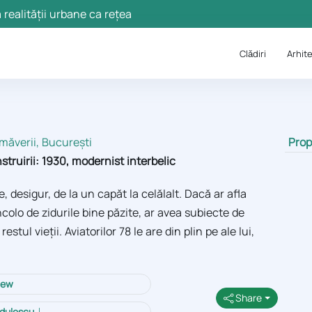
 realității urbane ca rețea
Clǎdiri
Arhite
imăverii, București
Prop
struirii: 1930, modernist interbelic
, desigur, de la un capăt la celălalt. Dacă ar afla
colo de zidurile bine păzite, ar avea subiecte de
stul vieții. Aviatorilor 78 le are din plin pe ale lui,
iew
Share
ădulescu