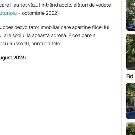
re l-au tot văzut intrând acolo, alături de vedete
utunoiu
– octombrie 2022)
cces dezvoltator imobiliar care aparține fiicei lui
re sediul la această adresă. E cea care a
lecu Russo 10, printre altele…
ugust 2023:
Bd.