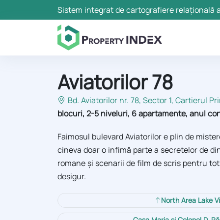
Sistem integrat de cartografiere relațională a
Aviatorilor 78
Bd. Aviatorilor nr. 78, Sector 1
, Cartierul Pr
blocuri, 2-5 niveluri, 6 apartamente, anul con
Faimosul bulevard Aviatorilor e plin de mistere
cineva doar o infimă parte a secretelor de din
romane și scenarii de film de scris pentru tot re
desigur.
North Area Lake V
Casa Maria şi Colonel D. R