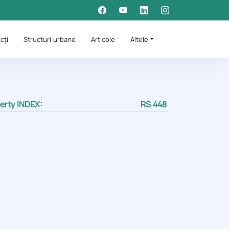
cți
Structuri urbane
Articole
Altele
erty INDEX:
RS 448