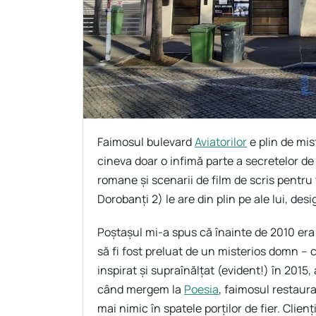
Faimosul bulevard
Aviatorilor
e plin de mis
cineva doar o infimă parte a secretelor de 
romane și scenarii de film de scris pentru t
Dorobanți 2) le are din plin pe ale lui, desi
Poștașul mi-a spus că înainte de 2010 era
să fi fost preluat de un misterios domn – 
inspirat și supraînălțat (evident!) în 2015
când mergem la
Poesia
, faimosul restaur
mai nimic în spatele porților de fier. Clie