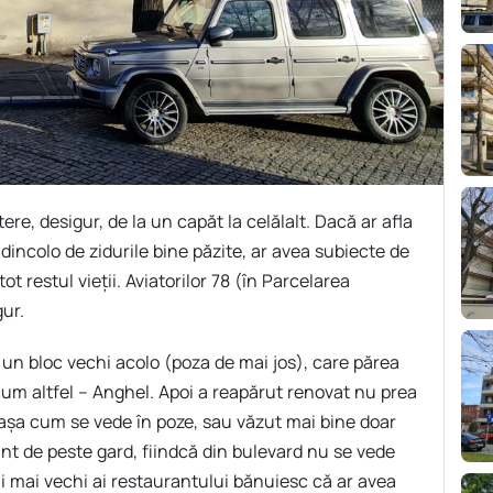
tere, desigur, de la un capăt la celălalt. Dacă ar afla
dincolo de zidurile bine păzite, ar avea subiecte de
ot restul vieții. Aviatorilor 78 (în Parcelarea
gur.
 un bloc vechi acolo (poza de mai jos), care părea
cum altfel – Anghel. Apoi a reapărut renovat nu prea
, așa cum se vede în poze, sau văzut mai bine doar
ant de peste gard, fiindcă din bulevard nu se vede
nții mai vechi ai restaurantului bănuiesc că ar avea