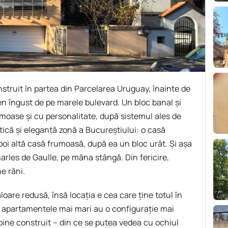
struit în partea din Parcelarea Uruguay, înainte de
en îngust de pe marele bulevard. Un bloc banal și
umoase și cu personalitate, după sistemul ales de
atică și elegantă zonă a Bucureștiului: o casă
poi altă casă frumoasă, după ea un bloc urât. Și așa
Charles de Gaulle, pe mâna stângă. Din fericire,
e răni.
aloare redusă, însă locația e cea care ține totul în
t, apartamentele mai mari au o configurație mai
 bine construit – din ce se putea vedea cu ochiul