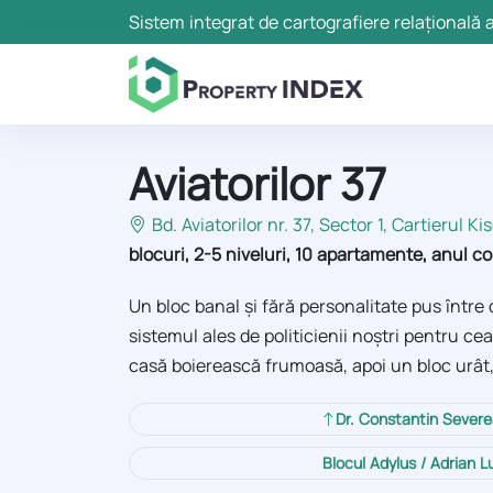
Sistem integrat de cartografiere relațională a
Aviatorilor 37
Bd. Aviatorilor nr. 37, Sector 1
, Cartierul Kis
blocuri, 2-5 niveluri, 10 apartamente, anul 
Un bloc banal și fără personalitate pus într
sistemul ales de politicienii noștri pentru ce
casă boierească frumoasă, apoi un bloc urât,
Dr. Constantin Sever
Blocul Adylus / Adrian L