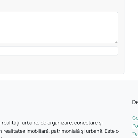
De
Co
 realității urbane, de organizare, conectare și
Po
 realitatea imobiliară, patrimonială și urbană. Este o
Te