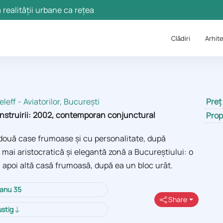
 realității urbane ca rețea
Clǎdiri
Arhite
eleff - Aviatorilor, București
Preț
construirii: 2002, contemporan conjunctural
Prop
e două case frumoase și cu personalitate, după
a mai aristocratică și elegantă zonă a Bucureștiului: o
 apoi altă casă frumoasă, după ea un bloc urât.
eanu 35
Share
ustig