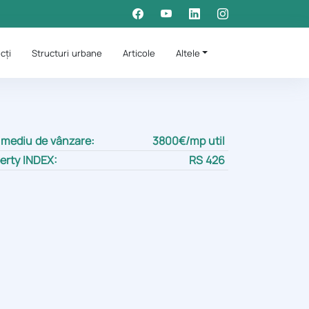
cți
Structuri urbane
Articole
Altele
 mediu de vânzare:
3800€/mp util
erty INDEX:
RS 426