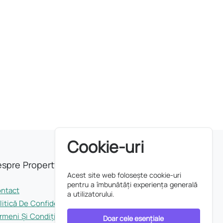
Cookie-uri
spre Property INDEX
Acest site web folosește cookie-uri
pentru a îmbunătăți experiența generală
ntact
a utilizatorului.
litică De Confidențialitate
rmeni Și Condiții
Doar cele esențiale