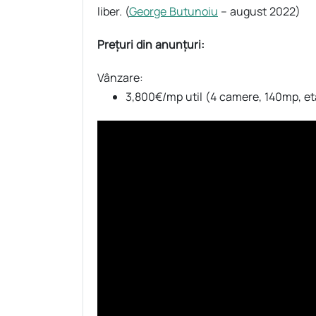
liber. (
George Butunoiu
– august 2022)
Prețuri din anunțuri:
Vânzare:
3,800€/mp util (4 camere, 140mp, eta