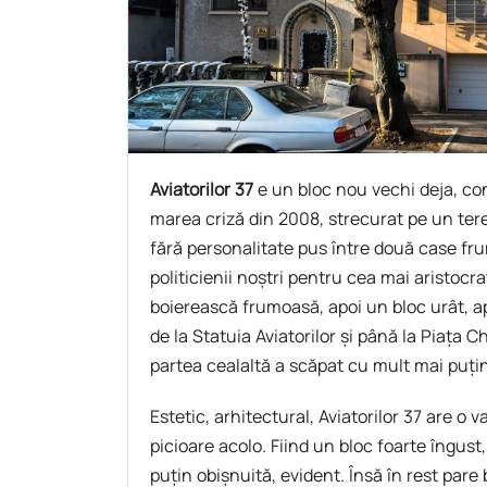
Aviatorilor 37
e un bloc nou vechi deja, con
marea criză din 2008, strecurat pe un ter
fără personalitate pus între două case fr
politicienii noștri pentru cea mai aristocr
boierească frumoasă, apoi un bloc urât, a
de la Statuia Aviatorilor și până la Piața 
partea cealaltă a scăpat cu mult mai puțin
Estetic, arhitectural, Aviatorilor 37 are o v
picioare acolo. Fiind un bloc foarte îngus
puțin obișnuită, evident. Însă în rest pare