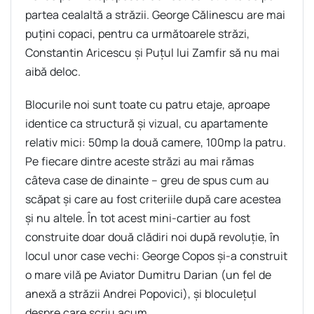
partea cealaltă a străzii. George Călinescu are mai
puțini copaci, pentru ca următoarele străzi,
Constantin Aricescu și Puțul lui Zamfir să nu mai
aibă deloc.
Blocurile noi sunt toate cu patru etaje, aproape
identice ca structură și vizual, cu apartamente
relativ mici: 50mp la două camere, 100mp la patru.
Pe fiecare dintre aceste străzi au mai rămas
câteva case de dinainte – greu de spus cum au
scăpat și care au fost criteriile după care acestea
și nu altele. În tot acest mini-cartier au fost
construite doar două clădiri noi după revoluție, în
locul unor case vechi: George Copos și-a construit
o mare vilă pe Aviator Dumitru Darian (un fel de
anexă a străzii Andrei Popovici), și bloculețul
despre care scriu acum.