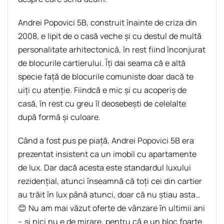
Andrei Popovici 5B, construit înainte de criza din
2008, e lipit de o casă veche și cu destul de multă
personalitate arhitectonică, în rest fiind înconjurat
de blocurile cartierului. Îți dai seama că e altă
specie față de blocurile comuniste doar dacă te
uiți cu atenție. Fiindcă e mic și cu acoperiș de
casă, în rest cu greu îl deosebești de celelalte
după formă și culoare.
Când a fost pus pe piață, Andrei Popovici 5B era
prezentat insistent ca un imobil cu apartamente
de lux. Dar dacă acesta este standardul luxului
rezidențial, atunci înseamnă că toți cei din cartier
au trăit în lux până atunci, doar că nu știau asta…
😊 Nu am mai văzut oferte de vânzare în ultimii ani
– și nici nu e de mirare, pentru că e un bloc foarte