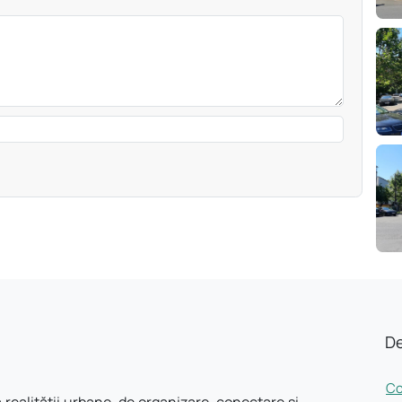
De
Co
 realității urbane, de organizare, conectare și