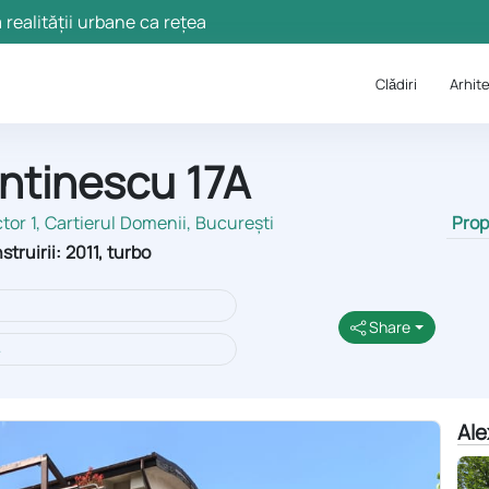
 realității urbane ca rețea
Clǎdiri
Arhite
ntinescu 17A
tor 1
, Cartierul Domenii, București
Prop
truirii: 2011, turbo
Share
Ale