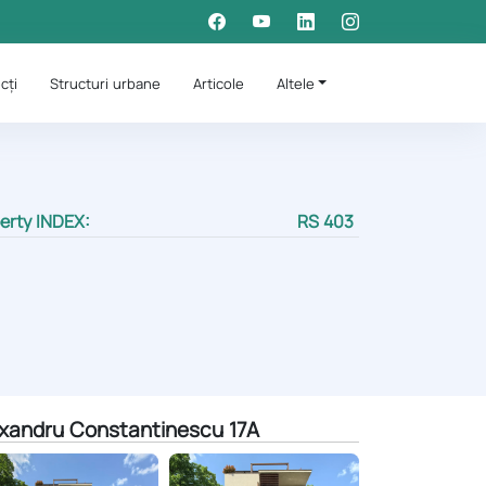
cți
Structuri urbane
Articole
Altele
erty INDEX:
RS 403
xandru Constantinescu 17A