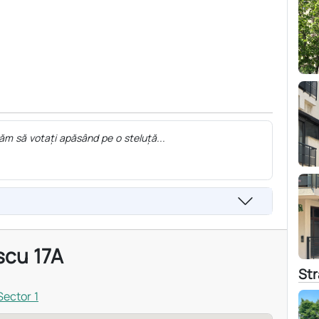
ăm să votați apăsând pe o steluță...
scu 17A
St
Sector 1